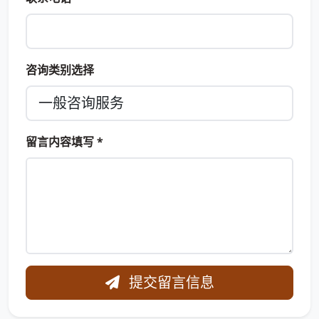
咨询类别选择
留言内容填写 *
提交留言信息