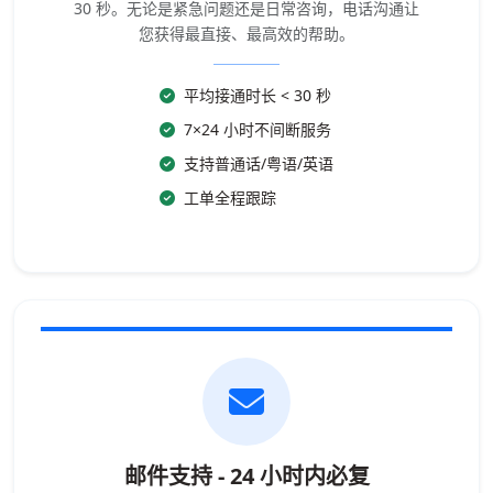
30 秒。无论是紧急问题还是日常咨询，电话沟通让
您获得最直接、最高效的帮助。
平均接通时长 < 30 秒
7×24 小时不间断服务
支持普通话/粤语/英语
工单全程跟踪
邮件支持 - 24 小时内必复