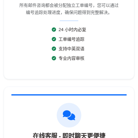
所有邮件咨询都会被分配独立工单编号，您可以通过
编号追踪处理进度，确保问题得到完整解决。
24 小时内必复
工单编号追踪
支持中英双语
专业内容审核
在线客服 - 即时聊天更便捷