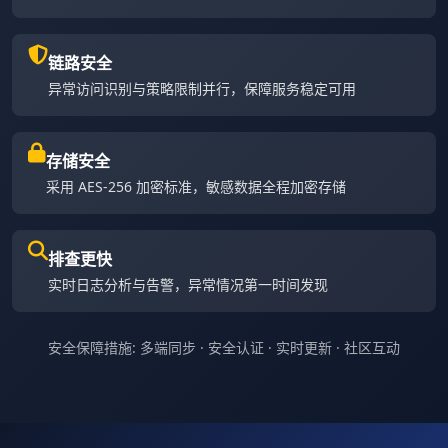
链路安全
异常访问识别与策略限制并行，保障服务稳定可用
存储安全
采用 AES-256 加密标准，敏感数据全程加密存储
排查更快
实时日志分析与告警，异常情况第一时间发现
安全保障措施: 多端同步 · 安全认证 · 实时更新 · 社区互动