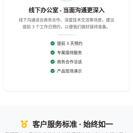
线下办公室 - 当面沟通更深入
线下沟通适合商务合作、深度技术交流等场景，建议
提前 3 个工作日预约，以便我们做好接待准备。
提前 3 天预约
专属接待服务
商务合作洽谈
产品现场演示
客户服务标准 · 始终如一