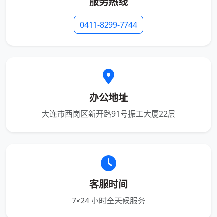
服务热线
0411-8299-7744
办公地址
大连市西岗区新开路91号振工大厦22层
客服时间
7×24 小时全天候服务