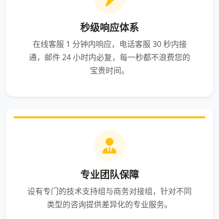
秒级响应体系
在线客服 1 分钟内响应，电话客服 30 秒内接
通，邮件 24 小时内必复，每一秒都不浪费您的
宝贵时间。
专业团队保障
设有专门的技术支持组与商务对接组，针对不同
类型的咨询提供差异化的专业服务。