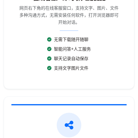
网页右下角的在线客服窗口，支持文字、图片、文件
多种沟通方式，无需安装任何软件，打开浏览器即可
开始对话。
无需下载随开随聊
智能问答+人工服务
聊天记录自动保存
支持文字图片文件