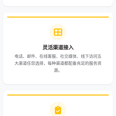
灵活渠道接入
电话、邮件、在线客服、社交媒体、线下访问五
大渠道任您选择，每种渠道都配备充足的服务资
源。