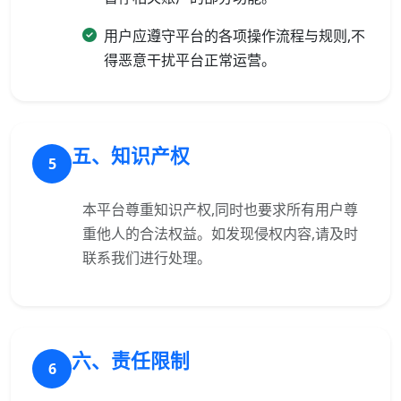
用户应遵守平台的各项操作流程与规则,不
得恶意干扰平台正常运营。
五、知识产权
5
本平台尊重知识产权,同时也要求所有用户尊
重他人的合法权益。如发现侵权内容,请及时
联系我们进行处理。
六、责任限制
6