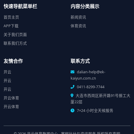
快速导航菜单栏
内容分类展示
首页主页
新闻资讯
APP下载
体育资讯
关于我们页面
联系我们方式
友情合作
联系方式
开云
dalian-help@ek-
kaiyun.com.cn
开云
0411-8299-7744
开云
大连市西岗区新开路91号振工大
开云体育
厦22层
开云体育
7×24 小时全天候服务
© 2026
开云体育数据中心 - 赛程比分与资讯服务
版权所有声明