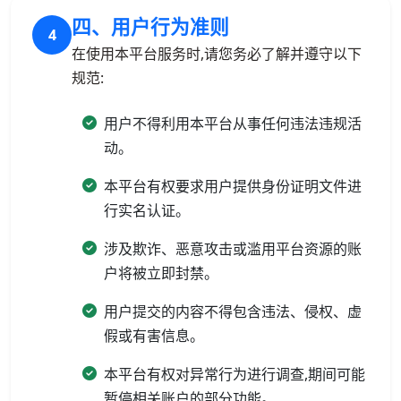
四、用户行为准则
4
在使用本平台服务时,请您务必了解并遵守以下
规范:
用户不得利用本平台从事任何违法违规活
动。
本平台有权要求用户提供身份证明文件进
行实名认证。
涉及欺诈、恶意攻击或滥用平台资源的账
户将被立即封禁。
用户提交的内容不得包含违法、侵权、虚
假或有害信息。
本平台有权对异常行为进行调查,期间可能
暂停相关账户的部分功能。