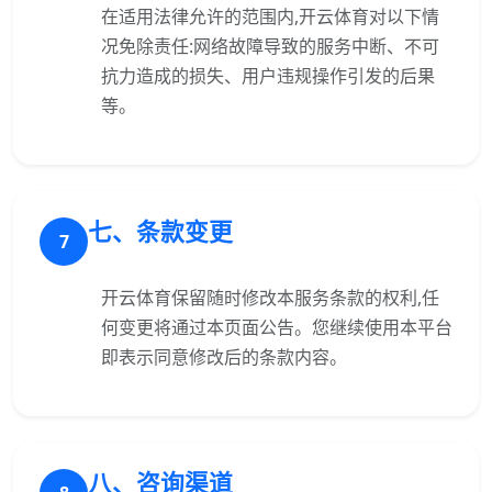
在适用法律允许的范围内,开云体育对以下情
况免除责任:网络故障导致的服务中断、不可
抗力造成的损失、用户违规操作引发的后果
等。
七、条款变更
7
开云体育保留随时修改本服务条款的权利,任
何变更将通过本页面公告。您继续使用本平台
即表示同意修改后的条款内容。
八、咨询渠道