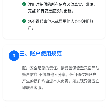
注册时提供的所有信息必须真实、准确、
完整,如有变更应及时更新。
您不得代表他人或冒用他人身份注册账
户。
三、账户使用规范
3
账户安全是您的责任。请妥善保管登录密码与
账户信息,不得与他人分享。任何通过您账户
产生的操作均由您本人负责。如发现异常应立
即联系客服。