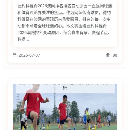
德约科维奇2026澳网排名排名变动原因一直是网球迷
和体育评论界关注的焦点。作为网坛传奇球员，德约
科维奇在澳网的表现历来备受瞩目，排名的每一次变
动都牵动着全球球迷的心。本文将围绕德约科维奇
2026澳网排名变动原因，结合赛事背景、赛程节点、
数据...
2026-07-07
88