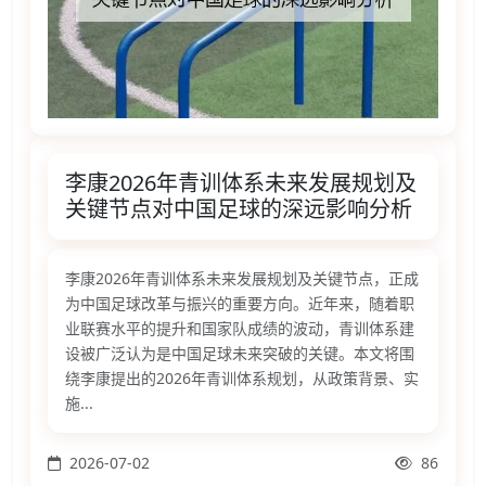
李康2026年青训体系未来发展规划及
关键节点对中国足球的深远影响分析
李康2026年青训体系未来发展规划及关键节点，正成
为中国足球改革与振兴的重要方向。近年来，随着职
业联赛水平的提升和国家队成绩的波动，青训体系建
设被广泛认为是中国足球未来突破的关键。本文将围
绕李康提出的2026年青训体系规划，从政策背景、实
施...
2026-07-02
86