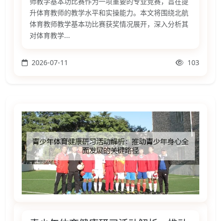
师教学基本功比赛作为一项重要的专业竞赛，旨在提
升体育教师的教学水平和实操能力。本文将围绕北航
体育教师教学基本功比赛获奖情况展开，深入分析其
对体育教学...
2026-07-11
103