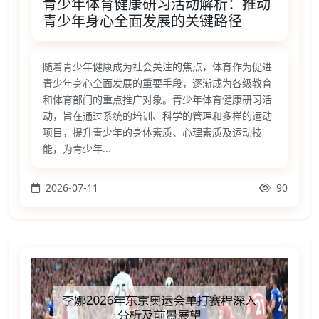
青少年体育健康研习活动解析：推动
青少年身心全面发展的关键路径
随着青少年健康成为社会关注的焦点，体育作为促进
青少年身心全面发展的重要手段，逐渐成为各级教育
和体育部门的重点推广对象。青少年体育健康研习活
动，旨在通过系统的培训、科学的管理和多样的运动
项目，提升青少年的身体素质、心理素质及运动技
能，为青少年...
2026-07-11
90