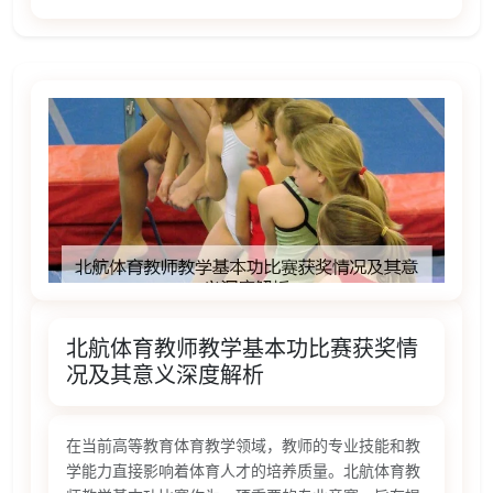
北航体育教师教学基本功比赛获奖情
况及其意义深度解析
在当前高等教育体育教学领域，教师的专业技能和教
学能力直接影响着体育人才的培养质量。北航体育教