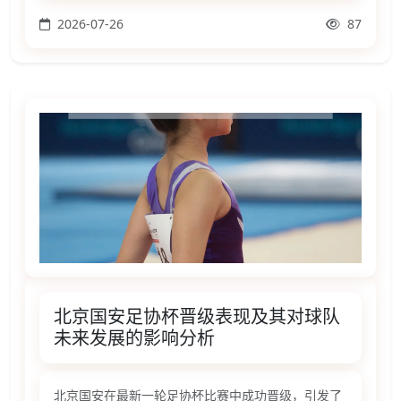
2026-07-26
87
北京国安足协杯晋级表现及其对球队
未来发展的影响分析
北京国安在最新一轮足协杯比赛中成功晋级，引发了