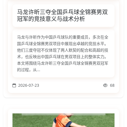
马龙许昕三夺全国乒乓球全锦赛男双
冠军的竞技意义与战术分析
马龙与许昕作为中国乒乓球队的重要成员，多次在全
国乒乓球全锦赛男双项目中展现出卓越的竞技水平。
他们三度夺冠不仅体现了两人默契的配合和高超的技
术，也反映出中国乒乓球在男双项目上的整体实力。
本文将围绕马龙许昕三夺全国乒乓球全锦赛男双冠军
的过程，从...
2026-07-23
68