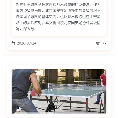
外界对于球队竞技状态和战术调整的广泛关注。作为
国内顶级俱乐部，北京国安在足协杯中的晋级情况不
仅体现了球队的整体实力，也反映出教练组在比赛策
略上的灵活应对。本文将围绕北京国安足协杯晋级情
况，深入分...
2026-07-24
77