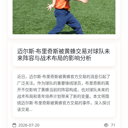
迈尔斯·布里奇斯被黄蜂交易对球队未
来阵容与战术布局的影响分析
近日，迈尔斯·布里奇斯被黄蜂官方交易的消息引起了
广泛关注。作为球队的重要锋线球员，布里奇斯的离
开不仅影响了黄蜂当前的阵容构成，也对球队未来的
战术布局和青年培养计划带来了新的变量。本文将围
绕迈尔斯·布里奇斯被黄蜂官方交易的事件，深入探讨
该交易...
2026-07-20
71