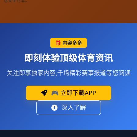
息安全可靠。
🎁 内容多多
即刻体验顶级体育资讯
关注即享独家内容,千场精彩赛事报道等您阅读
🎮 立即下载APP
深入了解