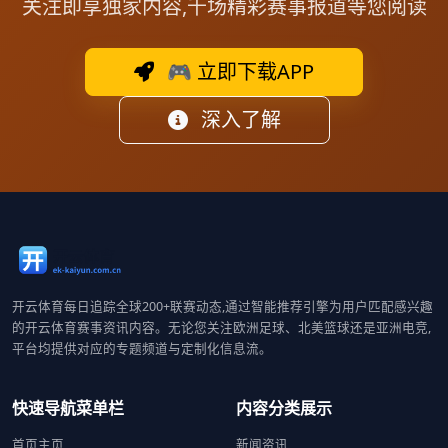
关注即享独家内容,千场精彩赛事报道等您阅读
🎮 立即下载APP
深入了解
开云体育每日追踪全球200+联赛动态,通过智能推荐引擎为用户匹配感兴趣
的开云体育赛事资讯内容。无论您关注欧洲足球、北美篮球还是亚洲电竞,
平台均提供对应的专题频道与定制化信息流。
快速导航菜单栏
内容分类展示
首页主页
新闻资讯