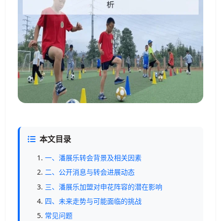
本文目录
一、潘展乐转会背景及相关因素
二、公开消息与转会进展动态
三、潘展乐加盟对申花阵容的潜在影响
四、未来走势与可能面临的挑战
常见问题