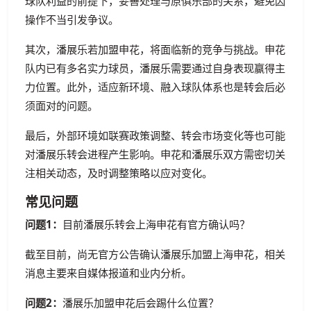
球队利益的前提下，妥善处理与原俱乐部的关系，避免因
操作不当引发争议。
其次，潘展乐若加盟申花，将面临新的竞争与挑战。申花
队内已有多名实力球员，潘展乐需要通过自身表现赢得主
力位置。此外，适应新环境、融入球队体系也是转会后必
须面对的问题。
最后，外部环境如联赛政策调整、转会市场变化等也可能
对潘展乐转会进程产生影响。申花和潘展乐双方需密切关
注相关动态，及时调整策略以应对变化。
常见问题
问题1：
目前潘展乐转会上海申花有官方确认吗？
截至目前，尚无官方公告确认潘展乐加盟上海申花，相关
消息主要来自媒体报道和业内分析。
问题2：
潘展乐加盟申花后会踢什么位置？