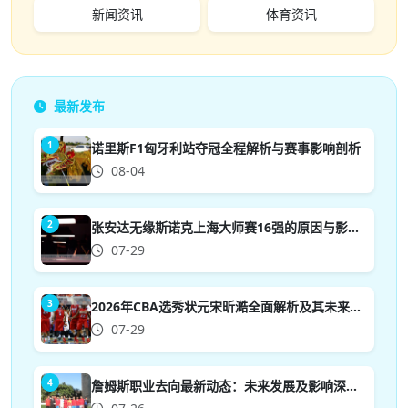
新闻资讯
体育资讯
最新发布
1
诺里斯F1匈牙利站夺冠全程解析与赛事影响剖析
08-04
2
张安达无缘斯诺克上海大师赛16强的原因与影响分析
07-29
3
2026年CBA选秀状元宋昕澔全面解析及其未来发展潜力
07-29
4
詹姆斯职业去向最新动态：未来发展及影响深度分析