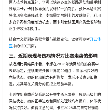
两人技术特点互补，李娜以快速多变的线路调动和反手制
胜球见长，卡则依靠强力发球和一拍制胜。预计本场比赛
将出现多次底线对攻，李娜需要限制卡的发球得分，利用
多变节奏和角度制造机会，而卡则会试图用高质量发球和
正手进攻压制对手。
结合本文提到的赛程背景与数据变化，读者可参考
开云体
育
中的相关页面。
三、近期表现与伤病情况对比赛走势的影响
从近期比赛结果来看，李娜在2026年澳网前的热身赛中
表现稳定，连续击败多位世界前20选手，显示出良好的
竞技状态。她的移动能力有所恢复，发球环节也更加稳
定，尤其是在关键分的把控上经验丰富。
卡则在新赛季首站悉尼公开赛中杀入决赛，展现出极佳的
竞技状态。她的正手进攻和网前处理球均有提升，体能状
况保持良好。值得注意的是，卡在2025年底曾有轻微肩