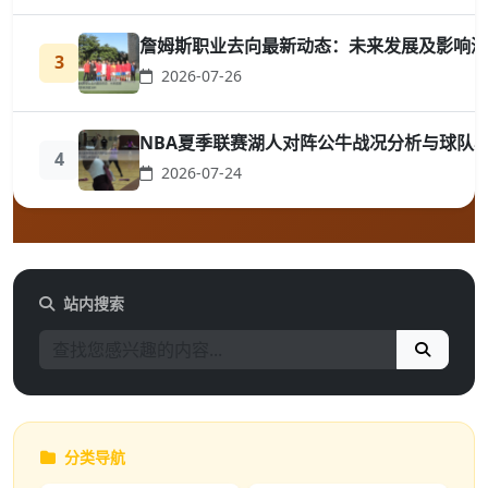
詹姆斯职业去向最新动态：未来发展及影响深
3
2026-07-26
NBA夏季联赛湖人对阵公牛战况分析与球队
4
2026-07-24
站内搜索
分类导航