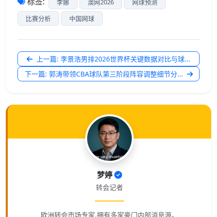
标签:
李娜
澳网2026
网球预测
比赛分析
中国网球
上一篇: 李景浩男排2026世界杯关键数据对比与球...
下一篇: 郭涛带领CBA球队第三阶段阵容调整细节分...
梦婷
转会记者
欧洲转会市场专家,拥有多家豪门内部消息源。