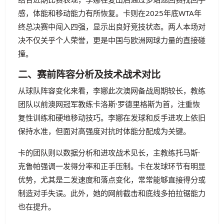
感，体能和移动能力有所恢复。卡则在2025年底WTA年
终总决赛中闯入四强，显示出良好竞技状态。两人本场对
决不仅关乎个人荣誉，更是中国与欧洲网球力量的直接碰
撞。
二、赛前阵容分析及技术战术对比
从球队阵容变化来看，李娜此次澳网备战周期较长，教练
团队以前澳网冠军教练卡洛斯·罗德里格斯为首，注重恢
复性训练和硬地移动技巧。李娜在发球和反手进攻上依旧
保持水准，但面对高强度对抗时体能分配成为关键。
卡的团队则以数据分析和进攻战术见长，主教练托马斯·
克鲁帕强调一发得分率和正手压制。卡在发球环节有明显
优势，尤其是二发速度和落点变化，常常能够直接得分或
制造对手失误。此外，她的网前截击和底线多拍拉锯能力
也在提升。