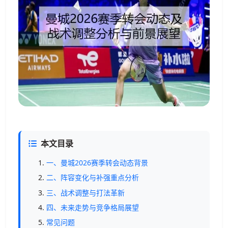
本文目录
一、曼城2026赛季转会动态背景
二、阵容变化与补强重点分析
三、战术调整与打法革新
四、未来走势与竞争格局展望
常见问题