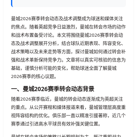
曼城2026赛季转会动态及战术调整成为球迷和媒体关注
的焦点。随着英超竞争日益激烈，曼城在转会市场的动作
和战术布置备受讨论。本文将围绕曼城2026赛季转会动
态及战术调整展开分析，结合球队近期表现、阵容变化、
战术策略以及未来走势等方面，探讨曼城如何通过转会补
强和战术革新保持竞争力。文章将以真实可核验的信息为
基础，谨慎分析可能的变化，帮助球迷全面了解曼城
2026赛季的核心议题。
一、曼城2026赛季转会动态背景
随着2026赛季临近，曼城的转会动态逐渐成为英超关注
的重点。从公开赛程和媒体报道来看，曼城管理层高度重
视阵容结构的优化。俱乐部一直以精准引援著称，近几个
赛季通过引进高水平球员有效补强关键位置。
曼城在转会市场的策略以长期规划为主，既注重即战力，