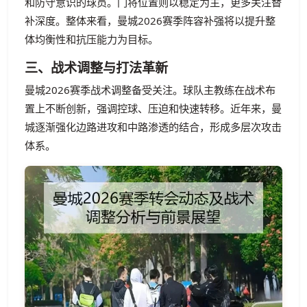
和防守意识的球员。门将位置则以稳定为主，更多关注替
补深度。整体来看，曼城2026赛季阵容补强将以提升整
体均衡性和抗压能力为目标。
三、战术调整与打法革新
曼城2026赛季战术调整备受关注。球队主教练在战术布
置上不断创新，强调控球、压迫和快速转移。近年来，曼
城逐渐强化边路进攻和中路渗透的结合，形成多层次攻击
体系。