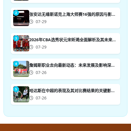
2
张安达无缘斯诺克上海大师赛16强的原因与影响分析
07-29
3
2026年CBA选秀状元宋昕澔全面解析及其未来发展潜力
07-29
4
詹姆斯职业去向最新动态：未来发展及影响深度分析
07-26
5
哈达斯在中超的表现及其对比赛结果的关键影响分析
07-26