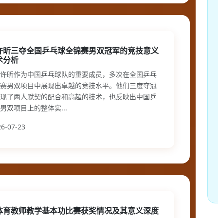
许昕三夺全国乒乓球全锦赛男双冠军的竞技意义
术分析
许昕作为中国乒乓球队的重要成员，多次在全国乒乓
赛男双项目中展现出卓越的竞技水平。他们三度夺冠
现了两人默契的配合和高超的技术，也反映出中国乒
男双项目上的整体实...
6-07-23
体育教师教学基本功比赛获奖情况及其意义深度