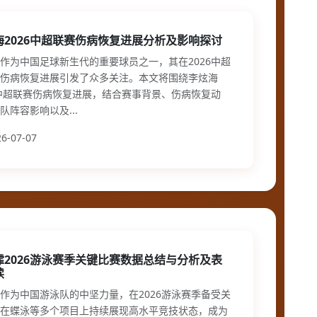
海2026中超联赛伤病恢复进展分析及影响探讨
作为中国足球新生代的重要球员之一，其在2026中超
伤病恢复进展引发了众多关注。本文将围绕李炫海
6中超联赛伤病恢复进展，结合赛事背景、伤病恢复动
队阵容影响以及...
6-07-07
霏2026游泳赛季关键比赛数据总结与分析及表
读
作为中国游泳队的中坚力量，在2026游泳赛季备受关
在蝶泳等多个项目上持续展现高水平竞技状态，成为