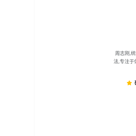
周志刚,
法,专注