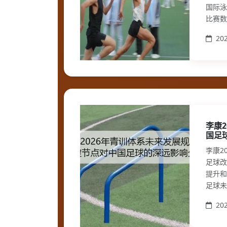
国际泳
比赛数
202
李康
国足
李康2
足球改
提升和
足球未
202