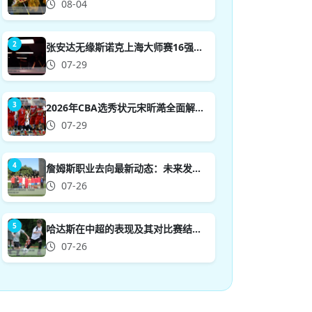
08-04
2
张安达无缘斯诺克上海大师赛16强的原因与影响分析
07-29
3
2026年CBA选秀状元宋昕澔全面解析及其未来发展潜力
07-29
4
詹姆斯职业去向最新动态：未来发展及影响深度分析
07-26
5
哈达斯在中超的表现及其对比赛结果的关键影响分析
07-26